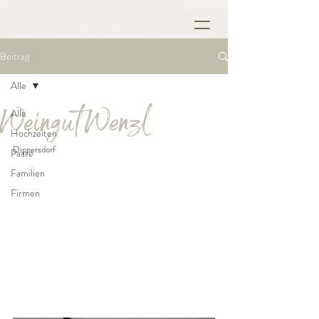
Beitrag
Weingut Wenzl
Alle
Alle
Hochzeiten
Dippersdorf
Paare
Familien
Firmen