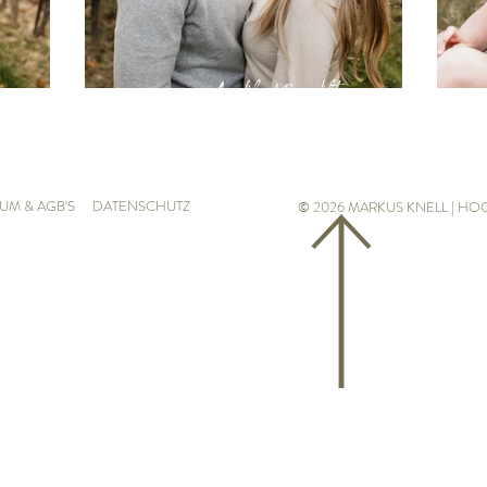
Angelika & Benedikt
UM & AGB'S
DATENSCHUTZ
© 2026 MARKUS KNELL | HO